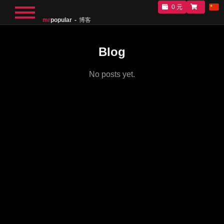
0 元
mr
popular
博客
Blog
No posts yet.