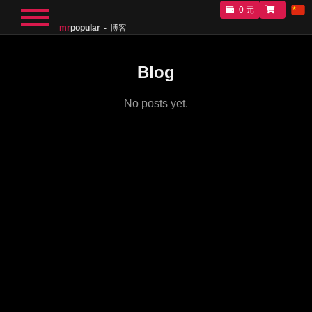
0 元
mr
popular
博客
Blog
No posts yet.