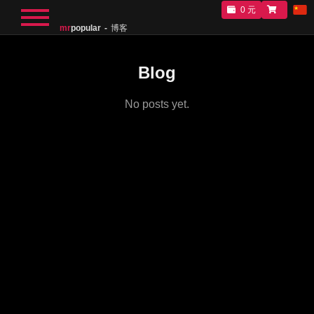
0 元
mr
popular
博客
Blog
No posts yet.