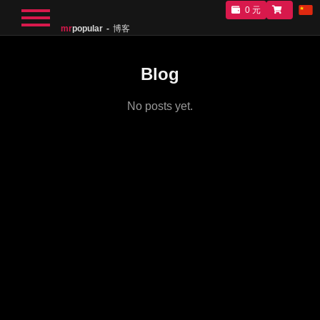
0 元
mr
popular
博客
Blog
No posts yet.