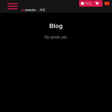
0 元
mr
popular
博客
Blog
No posts yet.