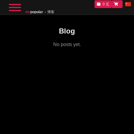
0 元
mr
popular
博客
Blog
No posts yet.