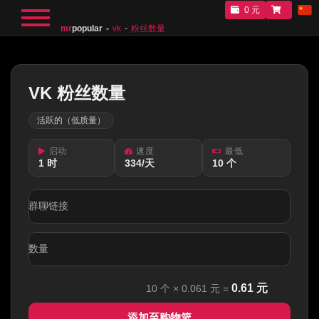
0 元
mr
popular
vk
粉丝数量
VK 粉丝数量
活跃的（低质量）
启动
速度
最低
1 时
334/天
10 个
群聊链接
数量
0.61
元
10
个 ×
0.061
元 =
添加至购物篮