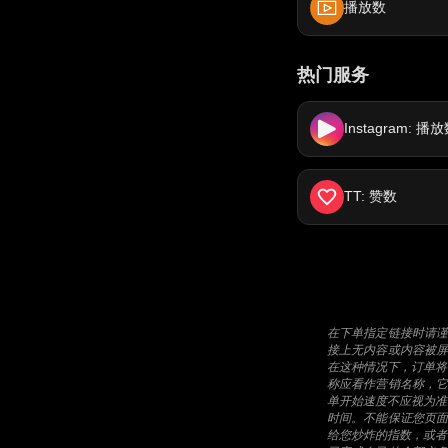
播放数
热门服务
Instagram: 播
TT: 赞数
在下单指定链接时请
接上无内容或内容被
在这种情况下，订单将
称应看作营销名称，
单开始速度不应视为准
时间。不能保证您页
给您炒炸的指数，或者