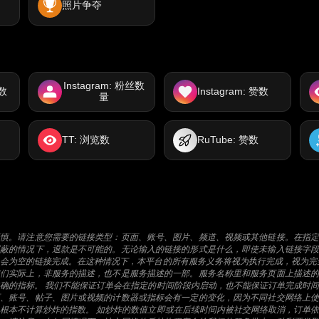
照片争夺
Instagram: 粉丝数
放数
Instagram: 赞数
量
TT: 浏览数
RuTube: 赞数
谨慎。请注意您需要的链接类型：页面、账号、图片、频道、视频或其他链接。在指定
屏蔽的情况下，退款是不可能的。无论输入的链接的形式是什么，即使未输入链接字段
会为空的链接完成。在这种情况下，本平台的所有服务义务将视为执行完成，视为完
它们实际上，非服务的描述，也不是服务描述的一部。服务名称里和服务页面上描述的
确的指标。 我们不能保证订单会在指定的时间阶段内启动，也不能保证订单完成时
面、账号、帖子、图片或视频的计数器或指标会有一定的变化，因为不同社交网络上使
根本不计算炒炸的指数。 如炒炸的数值立即或在后续时间内被社交网络取消，订单