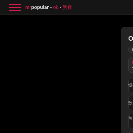
mr
popular
ok
赞数
链
数
每