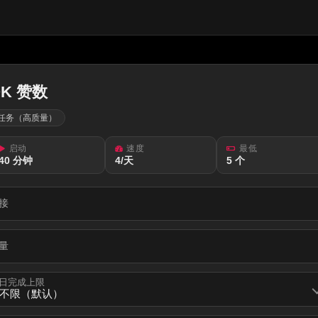
OK 赞数
任务（高质量）
启动
速度
最低
40 分钟
4/天
5 个
接
量
日完成上限