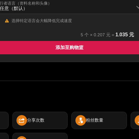
行者语言（资料名称和头像）
选择特定语言会大幅降低完成速度
1.035
元
5
个 ×
0.207
元 =
添加至购物篮
分享次数
粉丝数量