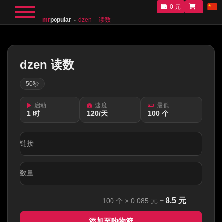
0 元
mr
popular
dzen
读数
dzen 读数
50秒
启动
速度
最低
1 时
120/天
100 个
链接
数量
8.5
元
100
个 ×
0.085
元 =
添加至购物篮