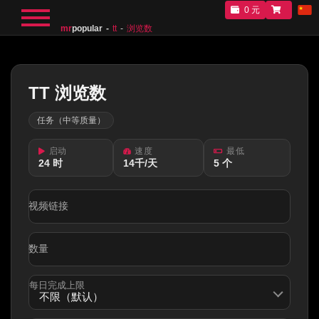
0 元
mr
popular
tt
浏览数
TT 浏览数
任务（中等质量）
启动
速度
最低
24 时
14千/天
5 个
视频链接
数量
每日完成上限