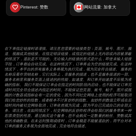
Pinterest: 赞数
网站流量: 加拿大
在下单指定链接时请谨慎。请注意您需要的链接类型：页面、账号、图片、频
道、视频或其他链接。在指定错误链接，或指定的链接上无内容或内容被屏蔽
的情况下，退款是不可能的。无论输入的链接的形式是什么，即使未输入链接
字段，订单都会自动完成。在这种情况下，订单将会为空的链接完成。在这种
情况下，本平台的所有服务义务将视为执行完成，视为完全符合描述。 服务的
名称应看作营销名称，它们实际上，非服务的描述，也不是服务描述的一部。
服务名称里和服务页面上描述的的性能，如速度、和订单开始速度不应视为准
确的指标。 我们不能保证订单会在指定的时间阶段内启动，也不能保证订单完
成时间完全符合描述内指定的时间。不能保证您页面、账号、帖子、图片或视
频的计数器或指标会有一定的变化，因为不同社交网络上使用的程序可能取消
我们给您炒炸的指数，或者根本不计算炒炸的指数。 如炒炸的数值立即或在后
续时间内被社交网络取消，订单依然视为完成，因为平台已完成自己的全部义
务。请注意，在如同情况下，社交网络的反炒炸程序会给我们的服务带来一种
彩票类型的性质。通过购买这个服务，您不会购买一定数量的粉丝、赞数或其
他的准确数值。在未达到预期成绩时，订单金额是不能被退款的，而平台对本
订单的服务义务视为全面地完成，完全地符合描述。