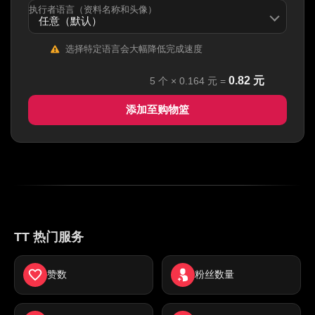
执行者语言（资料名称和头像）
选择特定语言会大幅降低完成速度
0.82
元
5
个 ×
0.164
元 =
添加至购物篮
TT 热门服务
赞数
粉丝数量