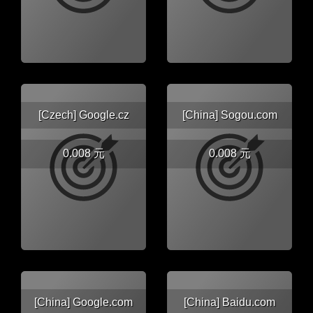
[Czech] Google.cz
[China] Sogou.com
0.008 元
0.008 元
[China] Google.com
[China] Baidu.com