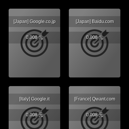
[Japan] Google.co.jp
[Japan] Baidu.com
0.008 元
0.008 元
[Italy] Google.it
[France] Qwant.com
0.008 元
0.008 元