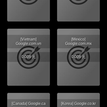
[Vietnam]
[Mexico]
Google.com.vn
Google.com.mx
0.008 元
0.008 元
[Canada] Google.ca
[Korea] Google.co.kr