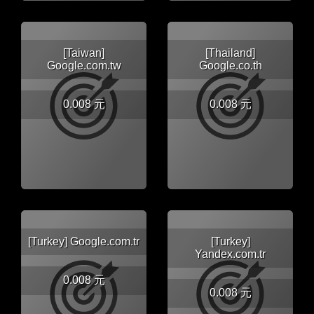
[Taiwan]
[Thailand]
Google.com.tw
Google.co.th
0.008 元
0.008 元
[Turkey] Google.com.tr
[Turkey]
Yandex.com.tr
0.008 元
0.008 元