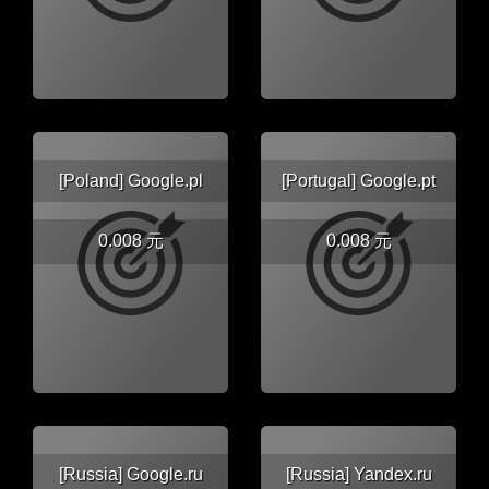
[Poland] Google.pl
[Portugal] Google.pt
0.008 元
0.008 元
[Russia] Google.ru
[Russia] Yandex.ru