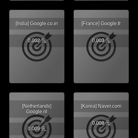
[India] Google.co.in
[France] Google.fr
0.002 元
0.003 元
[Netherlands]
[Korea] Naver.com
Google.nl
0.008 元
0.008 元