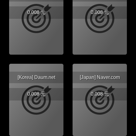
0.008 元
0.008 元
[Korea] Daum.net
[Japan] Naver.com
0.008 元
0.008 元