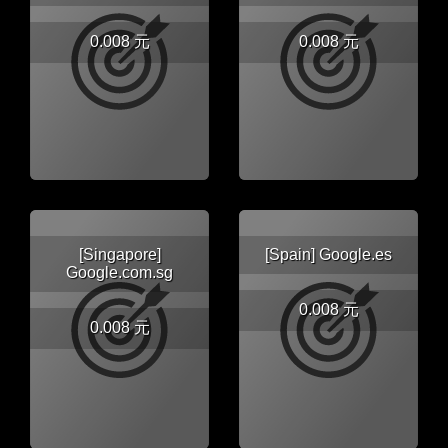
0.008 元
0.008 元
[Singapore]
[Spain] Google.es
Google.com.sg
0.008 元
0.008 元