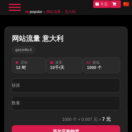
0 元
mr
popular
网站流量
意大利
网站流量 意大利
gazzetta.it
启动
速度
最低
12 时
10千/天
1000 个
链接
数量
7
元
1000
个 ×
0.007
元 =
添加至购物篮