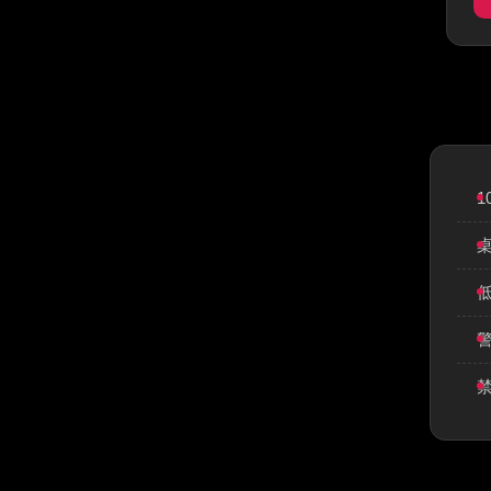
1
低
警