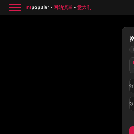
mr
popular
网站流量
意大利
链
数