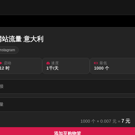
网站流量 意大利
Instagram
启动
速度
最低
12 时
1千/天
1000 个
接
量
7
元
1000
个 ×
0.007
元 =
添加至购物篮