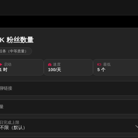
VK 粉丝数量
任务（中等质量）
启动
速度
最低
1 时
100/天
5 个
聊链接
量
日完成上限