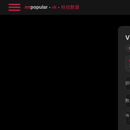
mr
popular
vk
粉丝数量
群
数
每