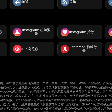
频道
音乐
Instagram: 粉丝数
放数
Instagram: 赞数
量
Pinterest: 粉丝数
TT: 浏览数
量
谨慎。请注意您需要的链接类型：页面、账号、图片、频道、视频或其他链接。在指定
屏蔽的情况下，退款是不可能的。无论输入的链接的形式是什么，即使未输入链接字段
会为空的链接完成。在这种情况下，本平台的所有服务义务将视为执行完成，视为完
它们实际上，非服务的描述，也不是服务描述的一部。服务名称里和服务页面上描述的
确的指标。 我们不能保证订单会在指定的时间阶段内启动，也不能保证订单完成时
面、账号、帖子、图片或视频的计数器或指标会有一定的变化，因为不同社交网络上使
根本不计算炒炸的指数。 如炒炸的数值立即或在后续时间内被社交网络取消，订单