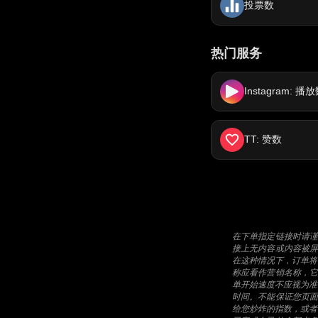
投票数
热门服务
Instagram: 播
TT: 赞数
在下单指定链接时请
接上无内容或内容被
在这种情况下，订单将
称应看作营销名称，
单开始速度不应视为准
时间。不能保证您页
给您炒炸的指数，或者