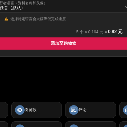
行者语言（资料名称和头像）
选择特定语言会大幅降低完成速度
0.82
元
5
个 ×
0.164
元 =
添加至购物篮
浏览数
评论