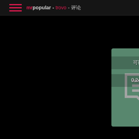
mr
popular
trovo
评论
可
0.