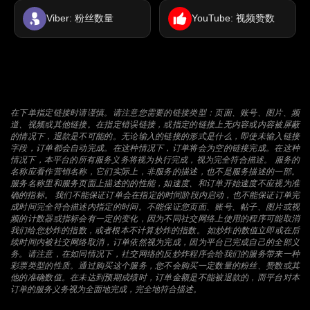
Viber: 粉丝数量
YouTube: 视频赞数
在下单指定链接时请谨慎。请注意您需要的链接类型：页面、账号、图片、频
道、视频或其他链接。在指定错误链接，或指定的链接上无内容或内容被屏蔽
的情况下，退款是不可能的。无论输入的链接的形式是什么，即使未输入链接
字段，订单都会自动完成。在这种情况下，订单将会为空的链接完成。在这种
情况下，本平台的所有服务义务将视为执行完成，视为完全符合描述。 服务的
名称应看作营销名称，它们实际上，非服务的描述，也不是服务描述的一部。
服务名称里和服务页面上描述的的性能，如速度、和订单开始速度不应视为准
确的指标。 我们不能保证订单会在指定的时间阶段内启动，也不能保证订单完
成时间完全符合描述内指定的时间。不能保证您页面、账号、帖子、图片或视
频的计数器或指标会有一定的变化，因为不同社交网络上使用的程序可能取消
我们给您炒炸的指数，或者根本不计算炒炸的指数。 如炒炸的数值立即或在后
续时间内被社交网络取消，订单依然视为完成，因为平台已完成自己的全部义
务。请注意，在如同情况下，社交网络的反炒炸程序会给我们的服务带来一种
彩票类型的性质。通过购买这个服务，您不会购买一定数量的粉丝、赞数或其
他的准确数值。在未达到预期成绩时，订单金额是不能被退款的，而平台对本
订单的服务义务视为全面地完成，完全地符合描述。