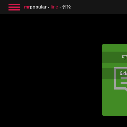
mr
popular
line
评论
可
0.