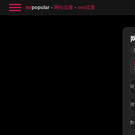
mr
popular
网站流量
seo流量
链
搜
数