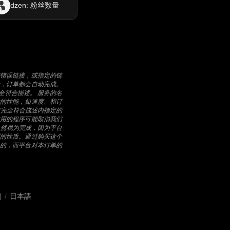
dzen: 粉丝数量
错误链接，或指定的链
，订单都会自动完成。
全符合描述。 服务的名
的性能，如速度、和订
间完全符合描述内指定的
用的程序可能取消我们
依然视为完成，因为平台
的性质。通过购买这个
的，而平台对本订单的
어
/
日本語