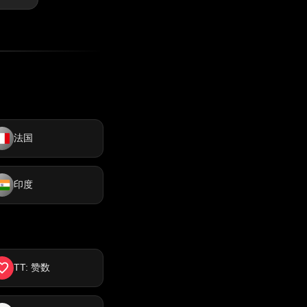
法国
印度
TT: 赞数