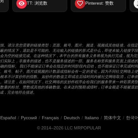
子浏
TT: 浏览数
Pinterest: 赞数
谨慎。请注意您需要的链接类型：页面、账号、图片、频道、视频或其他链接。在指定
屏蔽的情况下，退款是不可能的。无论输入的链接的形式是什么，即使未输入链接字段
会为空的链接完成。在这种情况下，本平台的所有服务义务将视为执行完成，视为完
它们实际上，非服务的描述，也不是服务描述的一部。服务名称里和服务页面上描述的
确的指标。 我们不能保证订单会在指定的时间阶段内启动，也不能保证订单完成时
面、账号、帖子、图片或视频的计数器或指标会有一定的变化，因为不同社交网络上使
根本不计算炒炸的指数。 如炒炸的数值立即或在后续时间内被社交网络取消，订单
务。请注意，在如同情况下，社交网络的反炒炸程序会给我们的服务带来一种彩票类型
定数量的粉丝、赞数或其他的准确数值。在未达到预期成绩时，订单金额是不能被退款
成，完全地符合描述。
Español
/
Русский
/
Français
/
Deutsch
/
Italiano
/
简体中文
/
한국
© 2014–2026
LLC MRPOPULAR