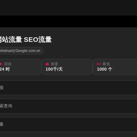
网站流量 SEO流量
[Vietnam] Google.com.vn
启动
速度
最低
24 时
100千/天
1000 个
接
索查询
量