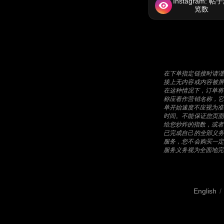
Instagram: 帖
览数
在下单指定链接时请
接上无内容或内容被
在这种情况下，订单将
称应看作营销名称，
单开始速度不应视为准
时间。不能保证您页
给您炒炸的指数，或者
已完成自己的全部义
服务，您不会购买一
服务义务视为全面地完
English
/